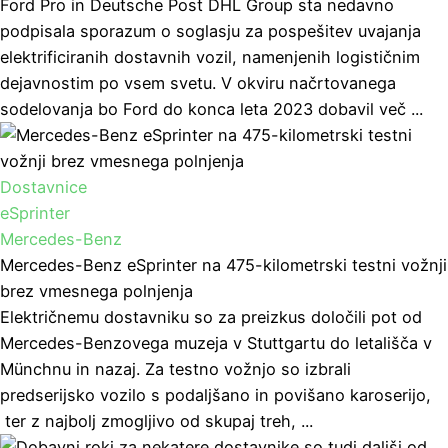
Ford Pro in Deutsche Post DHL Group sta nedavno
podpisala sporazum o soglasju za pospešitev uvajanja
elektrificiranih dostavnih vozil, namenjenih logističnim
dejavnostim po vsem svetu. V okviru načrtovanega
sodelovanja bo Ford do konca leta 2023 dobavil več ...
Dostavnice
eSprinter
Mercedes-Benz
Mercedes-Benz eSprinter na 475-kilometrski testni vožnji
brez vmesnega polnjenja
Električnemu dostavniku so za preizkus določili pot od
Mercedes-Benzovega muzeja v Stuttgartu do letališča v
Münchnu in nazaj. Za testno vožnjo so izbrali
predserijsko vozilo s podaljšano in povišano karoserijo,
ter z najbolj zmogljivo od skupaj treh, ...