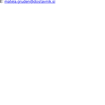
E:
mateja.gruden@dostavnik.si