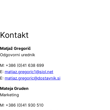
Kontakt
Matjaž Gregorič
Odgovorni urednik
M: +386 (0)41 638 699
E:
matjaz.gregoric1@siol.net
E:
matjaz.gregoric@dostavnik.si
Mateja Gruden
Marketing
M: +386 (0)41 930 510