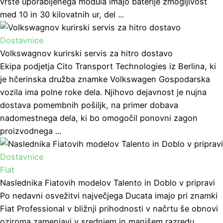
vrste uporabljenega modula imajo baterije zmogljivost
med 10 in 30 kilovatnih ur, del ...
Dostavnice
Volkswagnov kurirski servis za hitro dostavo
Ekipa podjetja Cito Transport Technologies iz Berlina, ki
je hčerinska družba znamke Volkswagen Gospodarska
vozila ima polne roke dela. Njihovo dejavnost je nujna
dostava pomembnih pošiljk, na primer dobava
nadomestnega dela, ki bo omogočil ponovni zagon
proizvodnega ...
Dostavnice
Fiat
Naslednika Fiatovih modelov Talento in Doblo v pripravi
Po nedavni osvežitvi največjega Ducata imajo pri znamki
Fiat Professional v bližnji prihodnosti v načrtu še obnovi
oziroma zamenjavi v srednjem in manjšem razredu