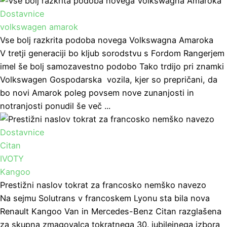
Dostavnice
volkswagen amarok
Vse bolj razkrita podoba novega Volkswagna Amaroka
V tretji generaciji bo kljub sorodstvu s Fordom Rangerjem
imel še bolj samozavestno podobo Tako trdijo pri znamki
Volkswagen Gospodarska vozila, kjer so prepričani, da
bo novi Amarok poleg povsem nove zunanjosti in
notranjosti ponudil še več ...
Dostavnice
Citan
IVOTY
Kangoo
Prestižni naslov tokrat za francosko nemško navezo
Na sejmu Solutrans v francoskem Lyonu sta bila nova
Renault Kangoo Van in Mercedes-Benz Citan razglašena
za skupna zmagovalca tokratnega 30. jubilejnega izbora