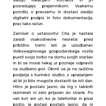
sledijo lokacijam voznikov in jih
posredujejo prejemnikom. Vsakemu
potrdilu o prevzemu in dostavi sledijo
digitalni podpis in foto dokumentacija,
prav tako račun.
Zamisel o ustanovitvi Cita je nastala
zaradi vsakodnevne nesreče: pred
približno tremi leti je uslužbenec
Volkswagnovega gospodarskega vozila
pustil svojo torbo na domu svojih staršev
in bi se moral nekaj ur pozneje odpraviti
na službeno pot. Obrnil se je na različna
podjetja s kurirsko službo, z vprašanjem
ali bi jo bilo mogoče dostaviti še isti dan.
Hitro je postalo jasno, da trg v takšnih
razmerah ni zelo prijazen do strank. Po
več kot eni uri, ko je telefoniral in pisal
pošto, je počasi postalo jasno, da ni