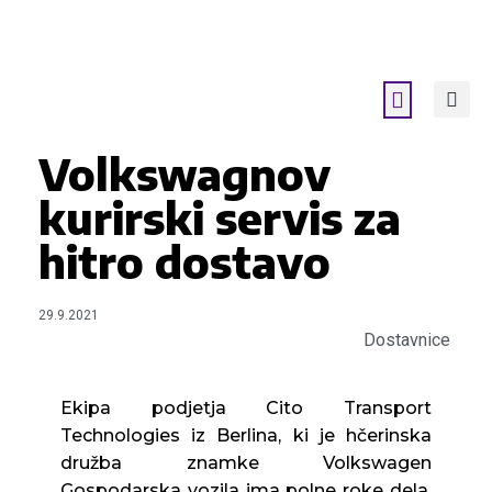
Volkswagnov
kurirski servis za
hitro dostavo
29.9.2021
Dostavnice
Ekipa podjetja Cito Transport
Technologies iz Berlina, ki je hčerinska
družba znamke Volkswagen
Gospodarska vozila ima polne roke dela.