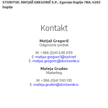
STORITVE, MATJAŽ GREGORIČ S.P., Zgornje Duplje 78A, 4203
Duplje
Kontakt
Matjaž Gregorič
Odgovorni urednik
M: +386 (0)41 638 699
E:
matjaz.gregoric1@siol.net
E:
matjaz.gregoric@dostavnik.si
Mateja Gruden
Marketing
M: +386 (0)41 930 510
E:
mateja.gruden@dostavnik.si