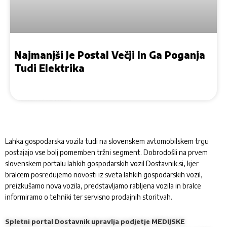
Najmanjši Je Postal Večji In Ga Poganja
Tudi Elektrika
Kompaktni dostavnik je v novi generacijski izvedbi postal večji, v dolžino meri 4,34 metra nakladalna prostornina se je v primerjavi s predhodnikom povečala za četrtino
Lahka gospodarska vozila tudi na slovenskem avtomobilskem trgu
postajajo vse bolj pomemben tržni segment. Dobrodošli na prvem
slovenskem portalu lahkih gospodarskih vozil Dostavnik.si, kjer
bralcem posredujemo novosti iz sveta lahkih gospodarskih vozil,
preizkušamo nova vozila, predstavljamo rabljena vozila in bralce
informiramo o tehniki ter servisno prodajnih storitvah.
Spletni portal Dostavnik upravlja podjetje MEDIJSKE