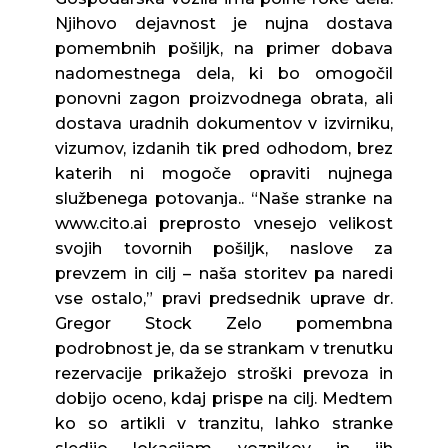
Njihovo dejavnost je nujna dostava
pomembnih pošiljk, na primer dobava
nadomestnega dela, ki bo omogočil
ponovni zagon proizvodnega obrata, ali
dostava uradnih dokumentov v izvirniku,
vizumov, izdanih tik pred odhodom, brez
katerih ni mogoče opraviti nujnega
službenega potovanja.. “Naše stranke na
www.cito.ai preprosto vnesejo velikost
svojih tovornih pošiljk, naslove za
prevzem in cilj – naša storitev pa naredi
vse ostalo,” pravi predsednik uprave dr.
Gregor Stock Zelo pomembna
podrobnost je, da se strankam v trenutku
rezervacije prikažejo stroški prevoza in
dobijo oceno, kdaj prispe na cilj. Medtem
ko so artikli v tranzitu, lahko stranke