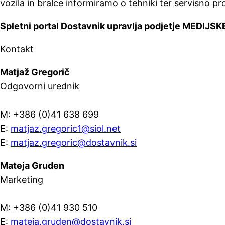
vozila in bralce informiramo o tehniki ter servisno pr
Spletni portal Dostavnik upravlja podjetje MEDIJ
Kontakt
Matjaž Gregorič
Odgovorni urednik
M: +386 (0)41 638 699
E:
matjaz.gregoric1@siol.net
E:
matjaz.gregoric@dostavnik.si
Mateja Gruden
Marketing
M: +386 (0)41 930 510
E:
mateja.gruden@dostavnik.si