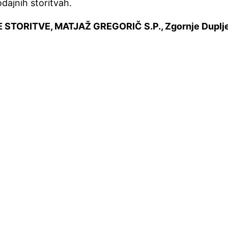
odajnih storitvah.
SKE STORITVE, MATJAŽ GREGORIČ S.P., Zgornje Duplj