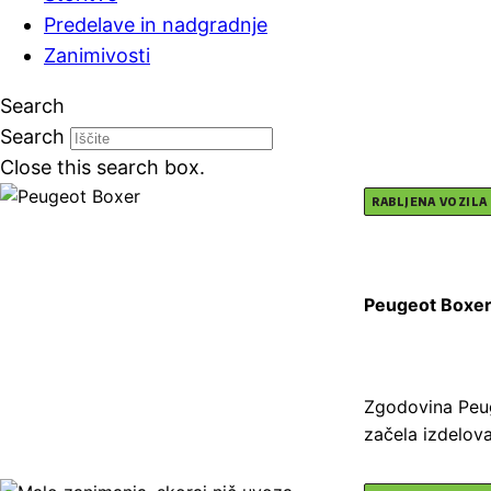
Predelave in nadgradnje
Zanimivosti
Search
Search
Close this search box.
RABLJENA VOZILA
Peugeot Boxe
Zgodovina Peuge
začela izdelova