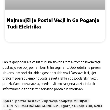
Najmanjši Je Postal Večji In Ga Poganja
Tudi Elektrika
Kompaktni dostavnik je v novi generacijski izvedbi postal večji, v dolžino meri 4,34 metra nakladalna prostornina se je v primerjavi s predhodnikom povečala za četrtino
Lahka gospodarska vozila tudi na slovenskem avtomobilskem trgu
postajajo vse bolj pomemben tržni segment. Dobrodošli na prvem
slovenskem portalu lahkih gospodarskih vozil Dostavnik.si, kjer
bralcem posredujemo novosti iz sveta lahkih gospodarskih vozil,
preizkušamo nova vozila, predstavljamo rabljena vozila in bralce
informiramo o tehniki ter servisno prodajnih storitvah.
Spletni portal Dostavnik upravlja podjetje MEDIJSKE
STORITVE, MATJAŽ GREGORIČ S.P., Zgornje Duplje 78A, 4203