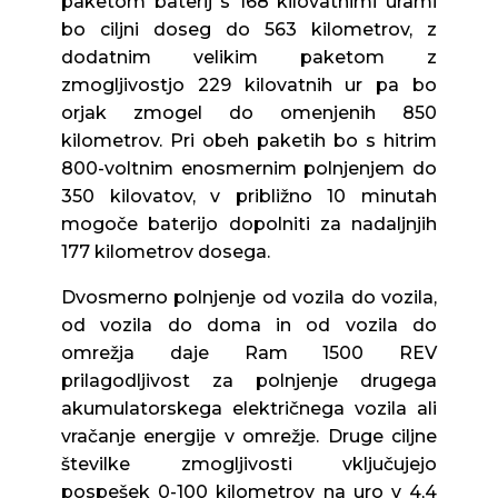
paketom baterij s 168 kilovatnimi urami
bo ciljni doseg do 563 kilometrov, z
dodatnim velikim paketom z
zmogljivostjo 229 kilovatnih ur pa bo
orjak zmogel do omenjenih 850
kilometrov. Pri obeh paketih bo s hitrim
800-voltnim enosmernim polnjenjem do
350 kilovatov, v približno 10 minutah
mogoče baterijo dopolniti za nadaljnjih
177 kilometrov dosega.
Dvosmerno polnjenje od vozila do vozila,
od vozila do doma in od vozila do
omrežja daje Ram 1500 REV
prilagodljivost za polnjenje drugega
akumulatorskega električnega vozila ali
vračanje energije v omrežje. Druge ciljne
številke zmogljivosti vključujejo
pospešek 0-100 kilometrov na uro v 4,4