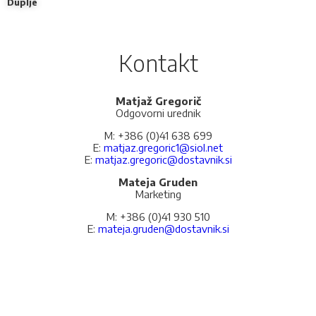
Duplje
Kontakt
Matjaž Gregorič
Odgovorni urednik
M: +386 (0)41 638 699
E:
matjaz.gregoric1@siol.net
E:
matjaz.gregoric@dostavnik.si
Mateja Gruden
Marketing
M: +386 (0)41 930 510
E:
mateja.gruden@dostavnik.si