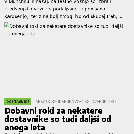
v Münchnu in nazaj. Za testno vožnjo so izbrali
predserijsko vozilo s podaljšano in povišano
karoserijo, ter z najbolj zmogljivo od skupaj treh, ...
LAHKA GOSPODARSKA VOZILA
SLOVENSKI TRG
DOSTAVNICE
Dobavni roki za nekatere
dostavnike so tudi daljši od
enega leta