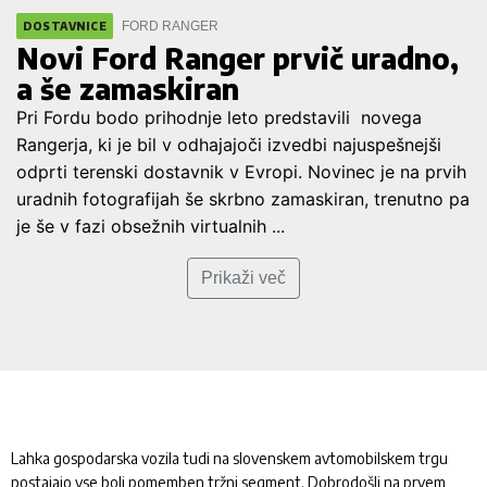
FORD RANGER
DOSTAVNICE
Novi Ford Ranger prvič uradno,
a še zamaskiran
Pri Fordu bodo prihodnje leto predstavili novega
Rangerja, ki je bil v odhajajoči izvedbi najuspešnejši
odprti terenski dostavnik v Evropi. Novinec je na prvih
uradnih fotografijah še skrbno zamaskiran, trenutno pa
je še v fazi obsežnih virtualnih ...
Prikaži več
Lahka gospodarska vozila tudi na slovenskem avtomobilskem trgu
postajajo vse bolj pomemben tržni segment. Dobrodošli na prvem