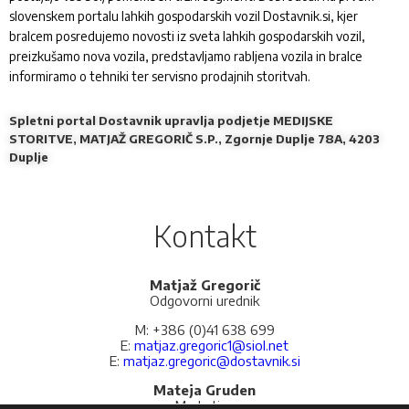
slovenskem portalu lahkih gospodarskih vozil Dostavnik.si, kjer
bralcem posredujemo novosti iz sveta lahkih gospodarskih vozil,
preizkušamo nova vozila, predstavljamo rabljena vozila in bralce
informiramo o tehniki ter servisno prodajnih storitvah.
Spletni portal Dostavnik upravlja podjetje MEDIJSKE
STORITVE, MATJAŽ GREGORIČ S.P., Zgornje Duplje 78A, 4203
Duplje
Kontakt
Matjaž Gregorič
Odgovorni urednik
M: +386 (0)41 638 699
E:
matjaz.gregoric1@siol.net
E:
matjaz.gregoric@dostavnik.si
Mateja Gruden
Marketing