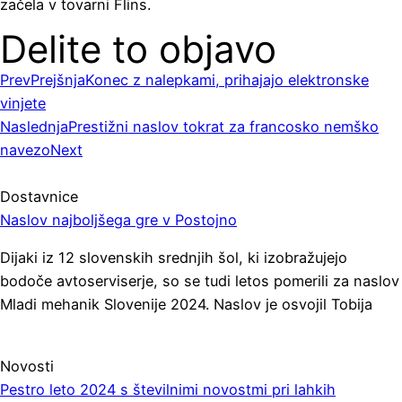
začela v tovarni Flins.
Delite to objavo
Prev
Prejšnja
Konec z nalepkami, prihajajo elektronske
vinjete
Naslednja
Prestižni naslov tokrat za francosko nemško
navezo
Next
Dostavnice
Naslov najboljšega gre v Postojno
Dijaki iz 12 slovenskih srednjih šol, ki izobražujejo
bodoče avtoserviserje, so se tudi letos pomerili za naslov
Mladi mehanik Slovenije 2024. Naslov je osvojil Tobija
Novosti
Pestro leto 2024 s številnimi novostmi pri lahkih