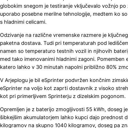
globokim snegom je testiranje vključevalo vožnjo po
uporabo posebne merilne tehnologije, medtem ko so
s hladnimi celicami.
Odzivanje na različne vremenske razmere je ključnega
paketna dostava. Tudi pri temperaturah pod lediščem 
namen so temperaturo testnih vozil in njihovih baterij
med tako imenovanimi hladnimi zagoni. Pomemben eleme
katero lahko v 30 minutah napolni približno 80% zmogl
V Arjeplogu je bil eSprinter podvržen končnim zimskim
eSprinter na voljo kot zaprti dostavnik z visoko str
kot pri primerljivem Sprinterju z dizelskim pogonom.
Opremljen je z baterijo zmogljivosti 55 kWh, doseg j
šibkejšim akumulatorjem lahko kupci dajo prednost
kilogramov na skupno 1040 kilogramov, doseg pa zna