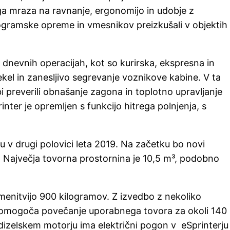
ga mraza na ravnanje, ergonomijo in udobje z
ramske opreme in vmesnikov preizkušali v objektih
 dnevnih operacijah, kot so kurirska, ekspresna in
el in zanesljivo segrevanje voznikove kabine. V ta
bi preverili obnašanje zagona in toplotno upravljanje
ter je opremljen s funkcijo hitrega polnjenja, s
u v drugi polovici leta 2019. Na začetku bo novi
. Največja tovorna prostornina je 10,5 m³, podobno
menitvijo 900 kilogramov. Z izvedbo z nekoliko
 omogoča povečanje uporabnega tovora za okoli 140
izelskem motorju ima električni pogon v eSprinterju