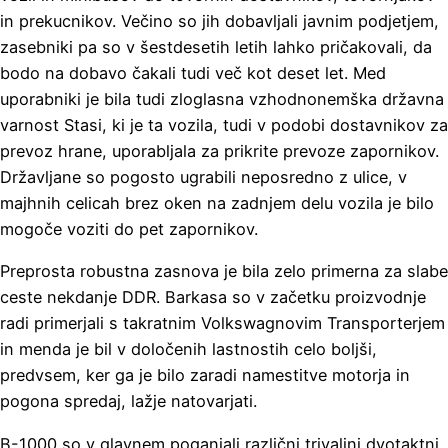
in prekucnikov. Večino so jih dobavljali javnim podjetjem,
zasebniki pa so v šestdesetih letih lahko pričakovali, da
bodo na dobavo čakali tudi več kot deset let. Med
uporabniki je bila tudi zloglasna vzhodnonemška državna
varnost Stasi, ki je ta vozila, tudi v podobi dostavnikov za
prevoz hrane, uporabljala za prikrite prevoze zapornikov.
Državljane so pogosto ugrabili neposredno z ulice, v
majhnih celicah brez oken na zadnjem delu vozila je bilo
mogoče voziti do pet zapornikov.
Preprosta robustna zasnova je bila zelo primerna za slabe
ceste nekdanje DDR. Barkasa so v začetku proizvodnje
radi primerjali s takratnim Volkswagnovim Transporterjem
in menda je bil v določenih lastnostih celo boljši,
predvsem, ker ga je bilo zaradi namestitve motorja in
pogona spredaj, lažje natovarjati.
B-1000 so v glavnem poganjali različni trivaljni dvotaktni