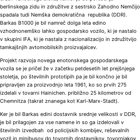
berlinskega zidu in združitve z sestrsko Zahodno Nemčijo
spadala tudi Nemška demokratična republika (DDR).
Barkas B1000 je bil namreč dolga leta edino
vzhodnonemško lahko gospodarsko vozilo, ki je nastalo
v skupini IFA, ki je nastala z nacionalizacijo in združitvijo
tamkajšnjih avtomobilskih proizvajalcev.
Projekt razvoja novega enotonskega gospodarskega
vozila se je pričel že v začetku petdesetih let prejšnjega
stoletja, po številnih prototipih pa je bil končno je bil
pripravljen za proizvodnjo leta 1961, ko so prvih 275
izdelali v tovarni Hainichen. približno 25 kilometrov od
Chemnitza (takrat znanega kot Karl-Marx-Stadt).
Ker je bil Barkas edini dostavnik srednje velikosti v DDR,
je bil prilagojen za vse namene in so ga izdelovali v
številnih izvedbah od policijskih kombijev, reševalnih
vozil in minibusov do tovornih dostavnikov, tovornjakov