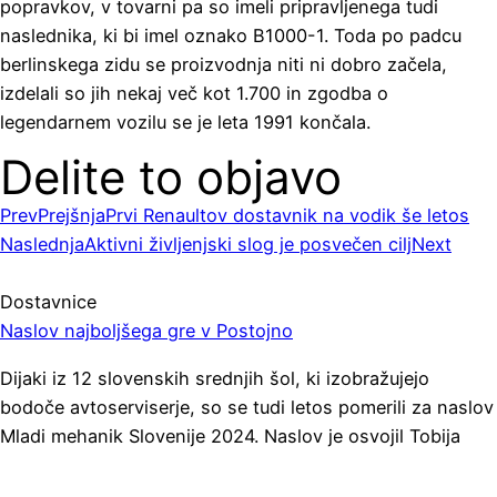
popravkov, v tovarni pa so imeli pripravljenega tudi
naslednika, ki bi imel oznako B1000-1. Toda po padcu
berlinskega zidu se proizvodnja niti ni dobro začela,
izdelali so jih nekaj več kot 1.700 in zgodba o
legendarnem vozilu se je leta 1991 končala.
Delite to objavo
Prev
Prejšnja
Prvi Renaultov dostavnik na vodik še letos
Naslednja
Aktivni življenjski slog je posvečen cilj
Next
Dostavnice
Naslov najboljšega gre v Postojno
Dijaki iz 12 slovenskih srednjih šol, ki izobražujejo
bodoče avtoserviserje, so se tudi letos pomerili za naslov
Mladi mehanik Slovenije 2024. Naslov je osvojil Tobija