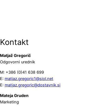
Kontakt
Matjaž Gregorič
Odgovorni urednik
M: +386 (0)41 638 699
E:
matjaz.gregoric1@siol.net
E:
matjaz.gregoric@dostavnik.si
Mateja Gruden
Marketing