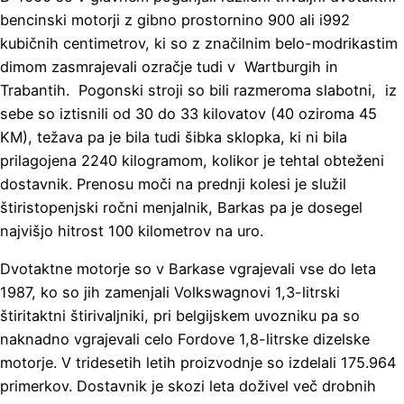
bencinski motorji z gibno prostornino 900 ali i992
kubičnih centimetrov, ki so z značilnim belo-modrikastim
dimom zasmrajevali ozračje tudi v Wartburgih in
Trabantih. Pogonski stroji so bili razmeroma slabotni, iz
sebe so iztisnili od 30 do 33 kilovatov (40 oziroma 45
KM), težava pa je bila tudi šibka sklopka, ki ni bila
prilagojena 2240 kilogramom, kolikor je tehtal obteženi
dostavnik. Prenosu moči na prednji kolesi je služil
štiristopenjski ročni menjalnik, Barkas pa je dosegel
najvišjo hitrost 100 kilometrov na uro.
Dvotaktne motorje so v Barkase vgrajevali vse do leta
1987, ko so jih zamenjali Volkswagnovi 1,3-litrski
štiritaktni štirivaljniki, pri belgijskem uvozniku pa so
naknadno vgrajevali celo Fordove 1,8-litrske dizelske
motorje. V tridesetih letih proizvodnje so izdelali 175.964
primerkov. Dostavnik je skozi leta doživel več drobnih