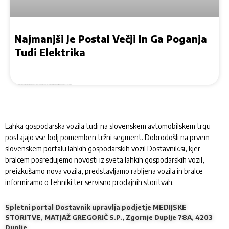
Najmanjši Je Postal Večji In Ga Poganja
Tudi Elektrika
Kompaktni dostavnik je v novi generacijski izvedbi postal večji, v dolžino meri 4,34 metra nakladalna prostornina se je v primerjavi s predhodnikom povečala za četrtino
Lahka gospodarska vozila tudi na slovenskem avtomobilskem trgu
postajajo vse bolj pomemben tržni segment. Dobrodošli na prvem
slovenskem portalu lahkih gospodarskih vozil Dostavnik.si, kjer
bralcem posredujemo novosti iz sveta lahkih gospodarskih vozil,
preizkušamo nova vozila, predstavljamo rabljena vozila in bralce
informiramo o tehniki ter servisno prodajnih storitvah.
Spletni portal Dostavnik upravlja podjetje MEDIJSKE
STORITVE, MATJAŽ GREGORIČ S.P., Zgornje Duplje 78A, 4203
Duplje