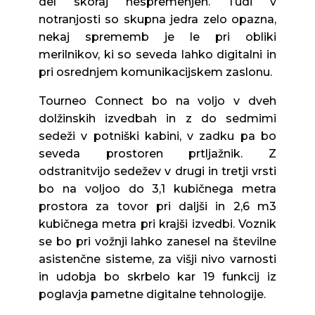
del skoraj nespremenjen. Tudi v
notranjosti so skupna jedra zelo opazna,
nekaj sprememb je le pri obliki
merilnikov, ki so seveda lahko digitalni in
pri osrednjem komunikacijskem zaslonu.
Tourneo Connect bo na voljo v dveh
dolžinskih izvedbah in z do sedmimi
sedeži v potniški kabini, v zadku pa bo
seveda prostoren prtljažnik. Z
odstranitvijo sedežev v drugi in tretji vrsti
bo na voljoo do 3,1 kubičnega metra
prostora za tovor pri daljši in 2,6 m3
kubičnega metra pri krajši izvedbi. Voznik
se bo pri vožnji lahko zanesel na številne
asistenčne sisteme, za višji nivo varnosti
in udobja bo skrbelo kar 19 funkcij iz
poglavja pametne digitalne tehnologije.