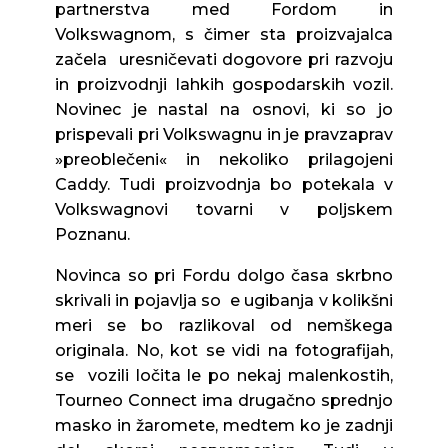
partnerstva med Fordom in
Volkswagnom, s čimer sta proizvajalca
začela uresničevati dogovore pri razvoju
in proizvodnji lahkih gospodarskih vozil.
Novinec je nastal na osnovi, ki so jo
prispevali pri Volkswagnu in je pravzaprav
»preoblečeni« in nekoliko prilagojeni
Caddy. Tudi proizvodnja bo potekala v
Volkswagnovi tovarni v poljskem
Poznanu.
Novinca so pri Fordu dolgo časa skrbno
skrivali in pojavlja so e ugibanja v kolikšni
meri se bo razlikoval od nemškega
originala. No, kot se vidi na fotografijah,
se vozili ločita le po nekaj malenkostih,
Tourneo Connect ima drugačno sprednjo
masko in žaromete, medtem ko je zadnji