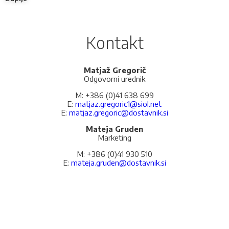
Kontakt
Matjaž Gregorič
Odgovorni urednik
M: +386 (0)41 638 699
E:
matjaz.gregoric1@siol.net
E:
matjaz.gregoric@dostavnik.si
Mateja Gruden
Marketing
M: +386 (0)41 930 510
E:
mateja.gruden@dostavnik.si