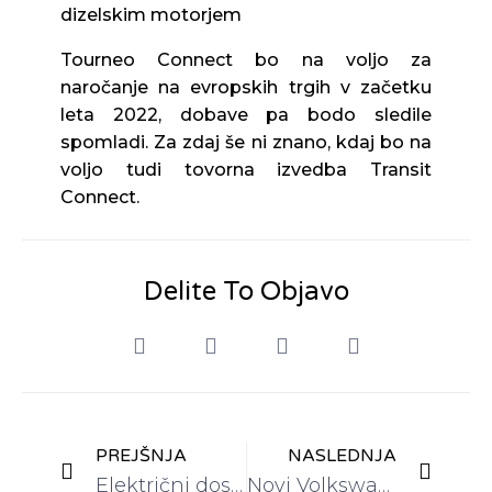
dizelskim motorjem
Tourneo Connect bo na voljo za
naročanje na evropskih trgih v začetku
leta 2022, dobave pa bodo sledile
spomladi. Za zdaj še ni znano, kdaj bo na
voljo tudi tovorna izvedba Transit
Connect.
Delite To Objavo
PREJŠNJA
NASLEDNJA
Električni dostavniki naj bi bili manj stresni
Novi Volkswagen Multivan že z znanimi (slovenskimi) cenami