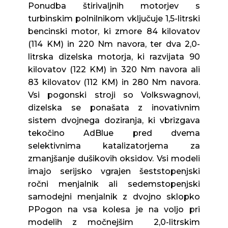
Ponudba štirivaljnih motorjev s
turbinskim polnilnikom vključuje 1,5-litrski
bencinski motor, ki zmore 84 kilovatov
(114 KM) in 220 Nm navora, ter dva 2,0-
litrska dizelska motorja, ki razvijata 90
kilovatov (122 KM) in 320 Nm navora ali
83 kilovatov (112 KM) in 280 Nm navora.
Vsi pogonski stroji so Volkswagnovi,
dizelska se ponašata z inovativnim
sistem dvojnega doziranja, ki vbrizgava
tekočino AdBlue pred dvema
selektivnima katalizatorjema za
zmanjšanje dušikovih oksidov. Vsi modeli
imajo serijsko vgrajen šeststopenjski
ročni menjalnik ali sedemstopenjski
samodejni menjalnik z dvojno sklopko
PPogon na vsa kolesa je na voljo pri
modelih z močnejšim 2,0-litrskim